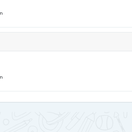
ón
ón